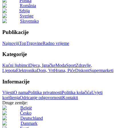
Polska
România
Srbija
Sverige
Slovensko
Publikacije
Najnoviji
Top
Trgovine
Radno vrijeme
Kategorije
Kućni ljubimci
Djeca, Igračke
Moda
Sport
Zdravlje,
Ljepota
Elektronika
Dom, Vrt
Hrana, Piće
Diskont
Supermarketi
Informacije
Vijesti
O nama
Politika privatnosti
Politika kolačića
Uvjeti
korištenja
Odricanje odgovornosti
Kontakti
Druge zemlje:
België
Česko
Deutschland
Danmark