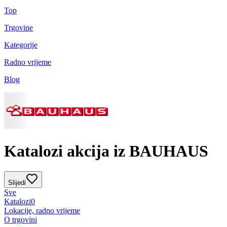
Top
Trgovine
Kategorije
Radno vrijeme
Blog
Katalozi akcija iz BAUHAUS
Slijedi
Sve
Katalozi
0
Lokacije, radno vrijeme
O trgovini