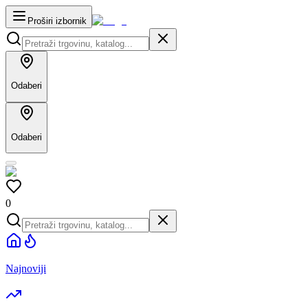
Proširi izbornik
Odaberi
Odaberi
0
Najnoviji