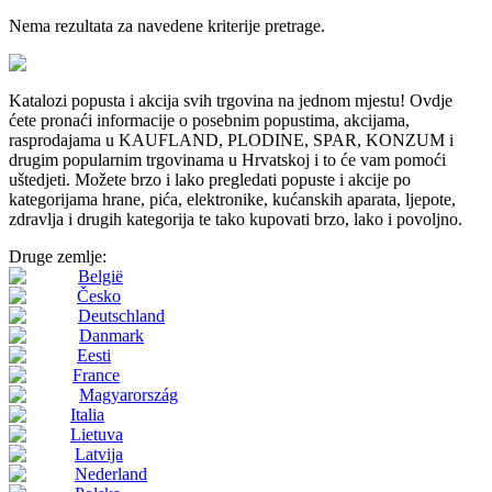
Nema rezultata za navedene kriterije pretrage.
Katalozi popusta i akcija svih trgovina na jednom mjestu! Ovdje
ćete pronaći informacije o posebnim popustima, akcijama,
rasprodajama u KAUFLAND, PLODINE, SPAR, KONZUM i
drugim popularnim trgovinama u Hrvatskoj i to će vam pomoći
uštedjeti. Možete brzo i lako pregledati popuste i akcije po
kategorijama hrane, pića, elektronike, kućanskih aparata, ljepote,
zdravlja i drugih kategorija te tako kupovati brzo, lako i povoljno.
Druge zemlje:
België
Česko
Deutschland
Danmark
Eesti
France
Magyarország
Italia
Lietuva
Latvija
Nederland