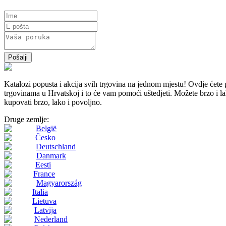
Pošalji
Katalozi popusta i akcija svih trgovina na jednom mjestu! Ovdj
trgovinama u Hrvatskoj i to će vam pomoći uštedjeti. Možete brzo i lako
kupovati brzo, lako i povoljno.
Druge zemlje:
België
Česko
Deutschland
Danmark
Eesti
France
Magyarország
Italia
Lietuva
Latvija
Nederland