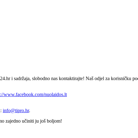
24.hr i sadržaja, slobodno nas kontaktirajte! Naš odjel za korisničku p
s://www.facebook.com/nuolaidos.lt
a:
info@tipro.hr
.
o zajedno učiniti ju još boljom!