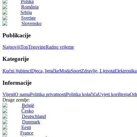
Polska
România
Srbija
Sverige
Slovensko
Publikacije
Najnoviji
Top
Trgovine
Radno vrijeme
Kategorije
Kućni ljubimci
Djeca, Igračke
Moda
Sport
Zdravlje, Ljepota
Elektronika
Informacije
Vijesti
O nama
Politika privatnosti
Politika kolačića
Uvjeti korištenja
Odr
Druge zemlje:
België
Česko
Deutschland
Danmark
Eesti
France