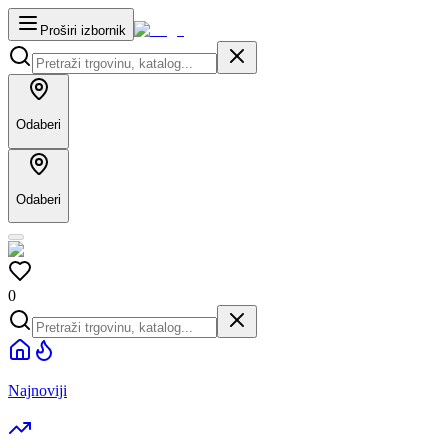
Proširi izbornik
Odaberi
Odaberi
0
Najnoviji