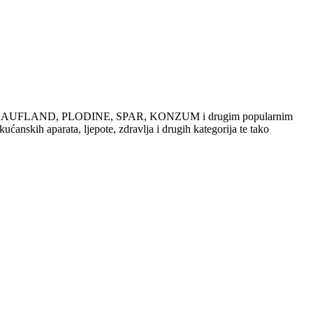
dajama u KAUFLAND, PLODINE, SPAR, KONZUM i drugim popularnim
ućanskih aparata, ljepote, zdravlja i drugih kategorija te tako