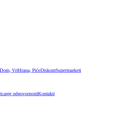
Dom, Vrt
Hrana, Piće
Diskont
Supermarketi
icanje odgovornosti
Kontakti