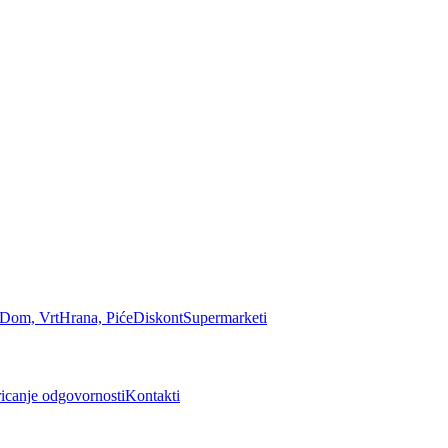
Dom, Vrt
Hrana, Piće
Diskont
Supermarketi
icanje odgovornosti
Kontakti