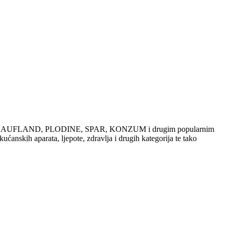
dajama u KAUFLAND, PLODINE, SPAR, KONZUM i drugim popularnim
ućanskih aparata, ljepote, zdravlja i drugih kategorija te tako