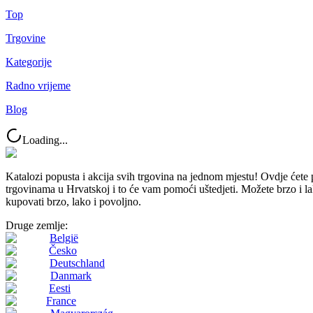
Top
Trgovine
Kategorije
Radno vrijeme
Blog
Loading...
Katalozi popusta i akcija svih trgovina na jednom mjestu! Ovdj
trgovinama u Hrvatskoj i to će vam pomoći uštedjeti. Možete brzo i lako
kupovati brzo, lako i povoljno.
Druge zemlje:
België
Česko
Deutschland
Danmark
Eesti
France