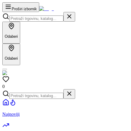
Proširi izbornik
Odaberi
Odaberi
0
Najnoviji