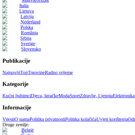
Magyarország
Italia
Lietuva
Latvija
Nederland
Polska
România
Srbija
Sverige
Slovensko
Publikacije
Najnoviji
Top
Trgovine
Radno vrijeme
Kategorije
Kućni ljubimci
Djeca, Igračke
Moda
Sport
Zdravlje, Ljepota
Elektronika
Informacije
Vijesti
O nama
Politika privatnosti
Politika kolačića
Uvjeti korištenja
Odr
Druge zemlje:
België