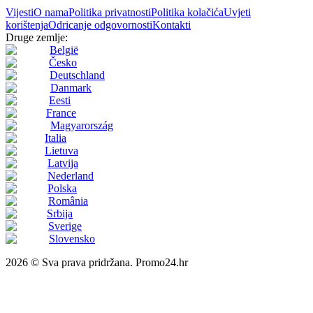
Vijesti
O nama
Politika privatnosti
Politika kolačića
Uvjeti
korištenja
Odricanje odgovornosti
Kontakti
Druge zemlje:
België
Česko
Deutschland
Danmark
Eesti
France
Magyarország
Italia
Lietuva
Latvija
Nederland
Polska
România
Srbija
Sverige
Slovensko
2026 © Sva prava pridržana. Promo24.hr