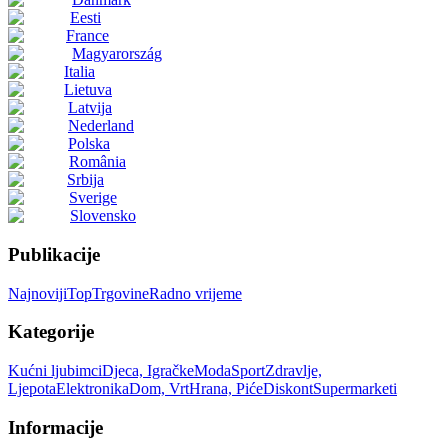
Eesti
France
Magyarország
Italia
Lietuva
Latvija
Nederland
Polska
România
Srbija
Sverige
Slovensko
Publikacije
Najnoviji
Top
Trgovine
Radno vrijeme
Kategorije
Kućni ljubimci
Djeca, Igračke
Moda
Sport
Zdravlje,
Ljepota
Elektronika
Dom, Vrt
Hrana, Piće
Diskont
Supermarketi
Informacije