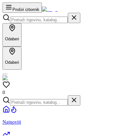
Proširi izbornik
Odaberi
Odaberi
0
Najnoviji