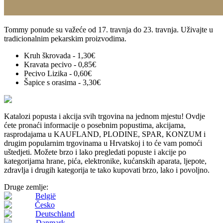
Tommy ponude su važeće od 17. travnja do 23. travnja. Uživajte u
tradicionalnim pekarskim proizvodima.
Kruh škrovada - 1,30€
Kravata pecivo - 0,85€
Pecivo Lizika - 0,60€
Šapice s orasima - 3,30€
Katalozi popusta i akcija svih trgovina na jednom mjestu! Ovdje
ćete pronaći informacije o posebnim popustima, akcijama,
rasprodajama u KAUFLAND, PLODINE, SPAR, KONZUM i
drugim popularnim trgovinama u Hrvatskoj i to će vam pomoći
uštedjeti. Možete brzo i lako pregledati popuste i akcije po
kategorijama hrane, pića, elektronike, kućanskih aparata, ljepote,
zdravlja i drugih kategorija te tako kupovati brzo, lako i povoljno.
Druge zemlje:
België
Česko
Deutschland
Danmark