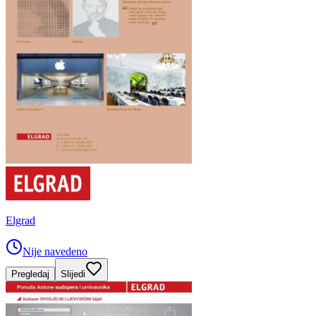
Elgrad
Nije navedeno
Pregledaj
Slijedi