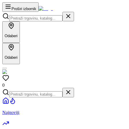
Proširi izbornik
Odaberi
Odaberi
0
Najnoviji