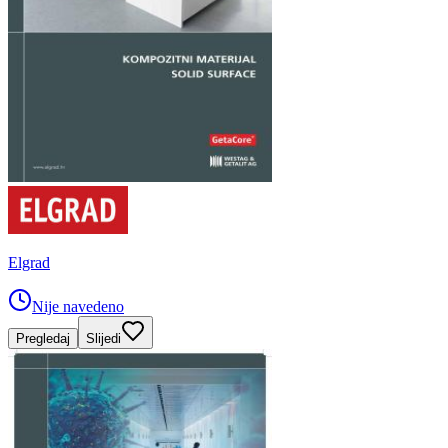
Elgrad
Nije navedeno
Pregledaj
Slijedi