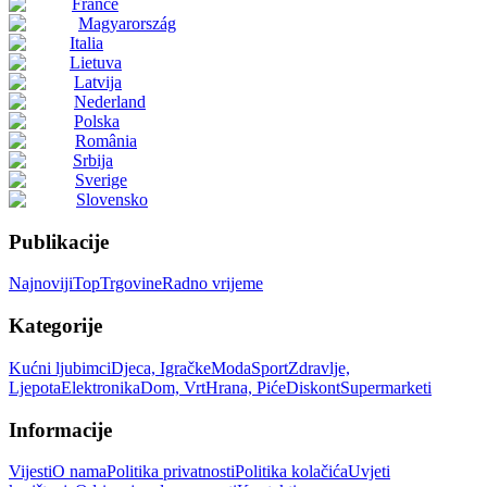
France
Magyarország
Italia
Lietuva
Latvija
Nederland
Polska
România
Srbija
Sverige
Slovensko
Publikacije
Najnoviji
Top
Trgovine
Radno vrijeme
Kategorije
Kućni ljubimci
Djeca, Igračke
Moda
Sport
Zdravlje,
Ljepota
Elektronika
Dom, Vrt
Hrana, Piće
Diskont
Supermarketi
Informacije
Vijesti
O nama
Politika privatnosti
Politika kolačića
Uvjeti