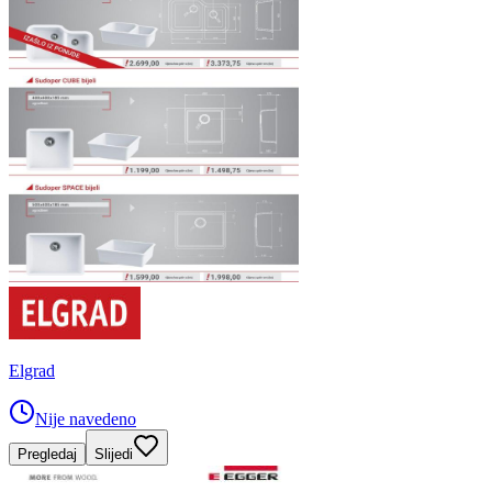
Elgrad
Nije navedeno
Pregledaj
Slijedi