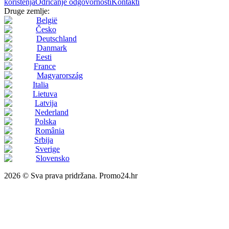
korištenja
Odricanje odgovornosti
Kontakti
Druge zemlje:
België
Česko
Deutschland
Danmark
Eesti
France
Magyarország
Italia
Lietuva
Latvija
Nederland
Polska
România
Srbija
Sverige
Slovensko
2026 © Sva prava pridržana. Promo24.hr