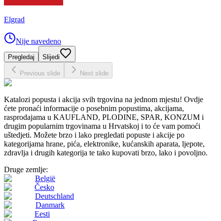
Elgrad
Nije navedeno
Pregledaj
Slijedi
Previous slide
Next slide
Katalozi popusta i akcija svih trgovina na jednom mjestu! Ovdje
ćete pronaći informacije o posebnim popustima, akcijama,
rasprodajama u KAUFLAND, PLODINE, SPAR, KONZUM i
drugim popularnim trgovinama u Hrvatskoj i to će vam pomoći
uštedjeti. Možete brzo i lako pregledati popuste i akcije po
kategorijama hrane, pića, elektronike, kućanskih aparata, ljepote,
zdravlja i drugih kategorija te tako kupovati brzo, lako i povoljno.
Druge zemlje:
België
Česko
Deutschland
Danmark
Eesti