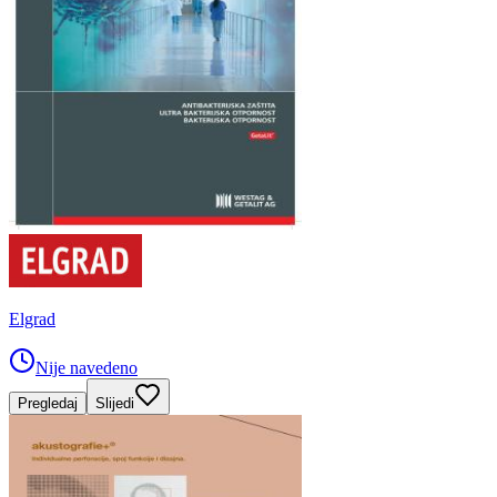
Elgrad
Nije navedeno
Pregledaj
Slijedi