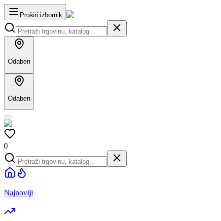
Proširi izbornik
Odaberi
Odaberi
0
Najnoviji