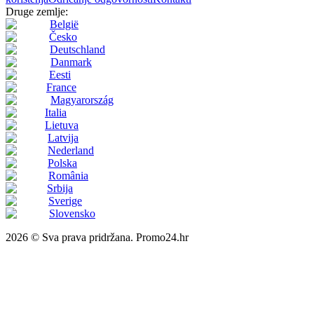
Druge zemlje:
België
Česko
Deutschland
Danmark
Eesti
France
Magyarország
Italia
Lietuva
Latvija
Nederland
Polska
România
Srbija
Sverige
Slovensko
2026 © Sva prava pridržana. Promo24.hr