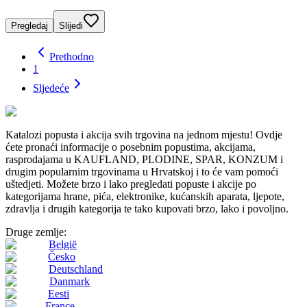
Pregledaj
Slijedi
Prethodno
1
Sljedeće
Katalozi popusta i akcija svih trgovina na jednom mjestu! Ovdje
ćete pronaći informacije o posebnim popustima, akcijama,
rasprodajama u KAUFLAND, PLODINE, SPAR, KONZUM i
drugim popularnim trgovinama u Hrvatskoj i to će vam pomoći
uštedjeti. Možete brzo i lako pregledati popuste i akcije po
kategorijama hrane, pića, elektronike, kućanskih aparata, ljepote,
zdravlja i drugih kategorija te tako kupovati brzo, lako i povoljno.
Druge zemlje:
België
Česko
Deutschland
Danmark
Eesti
France