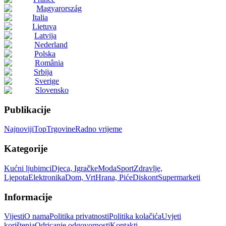
Magyarország
Italia
Lietuva
Latvija
Nederland
Polska
România
Srbija
Sverige
Slovensko
Publikacije
Najnoviji
Top
Trgovine
Radno vrijeme
Kategorije
Kućni ljubimci
Djeca, Igračke
Moda
Sport
Zdravlje,
Ljepota
Elektronika
Dom, Vrt
Hrana, Piće
Diskont
Supermarketi
Informacije
Vijesti
O nama
Politika privatnosti
Politika kolačića
Uvjeti
korištenja
Odricanje odgovornosti
Kontakti