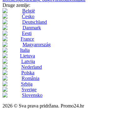
Druge zemlje:
België
Česko
Deutschland
Danmark
Eesti
France
Magyarország
Italia
Lietuva
Latvija
Nederland
Polska
România
Srbija
Sverige
Slovensko
2026 © Sva prava pridržana. Promo24.hr