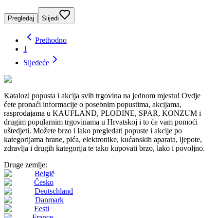
Pregledaj
Slijedi
Prethodno
1
Sljedeće
Katalozi popusta i akcija svih trgovina na jednom mjestu! Ovdje
ćete pronaći informacije o posebnim popustima, akcijama,
rasprodajama u KAUFLAND, PLODINE, SPAR, KONZUM i
drugim popularnim trgovinama u Hrvatskoj i to će vam pomoći
uštedjeti. Možete brzo i lako pregledati popuste i akcije po
kategorijama hrane, pića, elektronike, kućanskih aparata, ljepote,
zdravlja i drugih kategorija te tako kupovati brzo, lako i povoljno.
Druge zemlje:
België
Česko
Deutschland
Danmark
Eesti
France