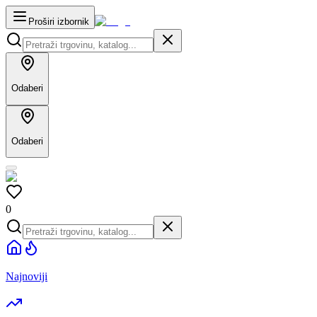
Proširi izbornik
Odaberi
Odaberi
0
Najnoviji