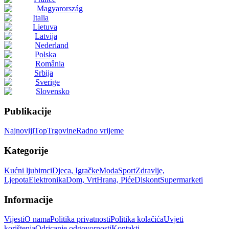
Magyarország
Italia
Lietuva
Latvija
Nederland
Polska
România
Srbija
Sverige
Slovensko
Publikacije
Najnoviji
Top
Trgovine
Radno vrijeme
Kategorije
Kućni ljubimci
Djeca, Igračke
Moda
Sport
Zdravlje,
Ljepota
Elektronika
Dom, Vrt
Hrana, Piće
Diskont
Supermarketi
Informacije
Vijesti
O nama
Politika privatnosti
Politika kolačića
Uvjeti
korištenja
Odricanje odgovornosti
Kontakti