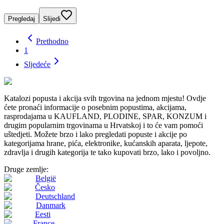
Pregledaj
Slijedi
Prethodno
1
Sljedeće
Katalozi popusta i akcija svih trgovina na jednom mjestu! Ovdje
ćete pronaći informacije o posebnim popustima, akcijama,
rasprodajama u KAUFLAND, PLODINE, SPAR, KONZUM i
drugim popularnim trgovinama u Hrvatskoj i to će vam pomoći
uštedjeti. Možete brzo i lako pregledati popuste i akcije po
kategorijama hrane, pića, elektronike, kućanskih aparata, ljepote,
zdravlja i drugih kategorija te tako kupovati brzo, lako i povoljno.
Druge zemlje:
België
Česko
Deutschland
Danmark
Eesti
France