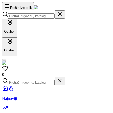
Proširi izbornik
Odaberi
Odaberi
0
Najnoviji