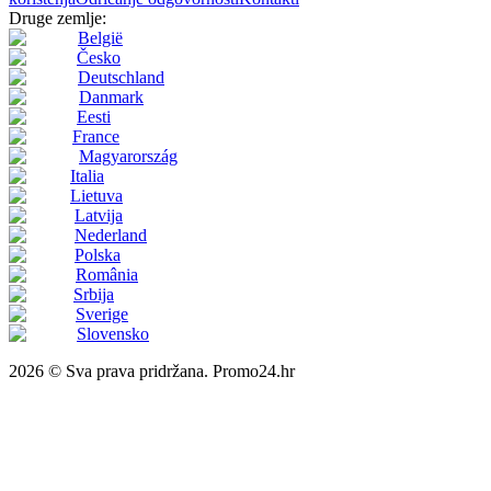
Druge zemlje:
België
Česko
Deutschland
Danmark
Eesti
France
Magyarország
Italia
Lietuva
Latvija
Nederland
Polska
România
Srbija
Sverige
Slovensko
2026 © Sva prava pridržana. Promo24.hr