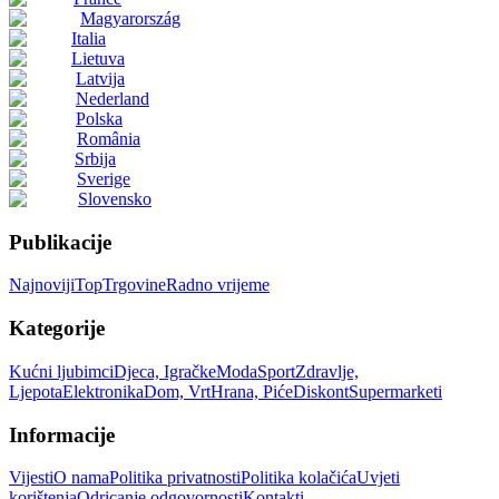
Magyarország
Italia
Lietuva
Latvija
Nederland
Polska
România
Srbija
Sverige
Slovensko
Publikacije
Najnoviji
Top
Trgovine
Radno vrijeme
Kategorije
Kućni ljubimci
Djeca, Igračke
Moda
Sport
Zdravlje,
Ljepota
Elektronika
Dom, Vrt
Hrana, Piće
Diskont
Supermarketi
Informacije
Vijesti
O nama
Politika privatnosti
Politika kolačića
Uvjeti
korištenja
Odricanje odgovornosti
Kontakti