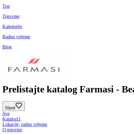
Top
Trgovine
Kategorije
Radno vrijeme
Blog
Prelistajte katalog Farmasi - Be
Slijedi
Sve
Katalozi
1
Lokacije, radno vrijeme
O trgovini