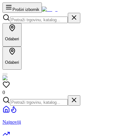
Proširi izbornik
Odaberi
Odaberi
0
Najnoviji