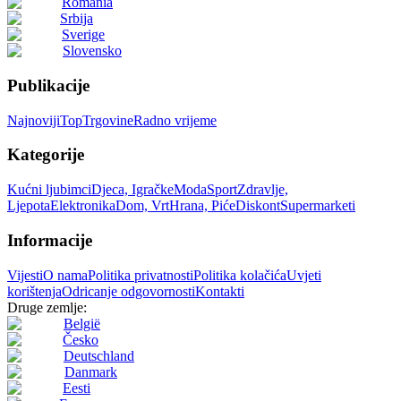
România
Srbija
Sverige
Slovensko
Publikacije
Najnoviji
Top
Trgovine
Radno vrijeme
Kategorije
Kućni ljubimci
Djeca, Igračke
Moda
Sport
Zdravlje,
Ljepota
Elektronika
Dom, Vrt
Hrana, Piće
Diskont
Supermarketi
Informacije
Vijesti
O nama
Politika privatnosti
Politika kolačića
Uvjeti
korištenja
Odricanje odgovornosti
Kontakti
Druge zemlje:
België
Česko
Deutschland
Danmark
Eesti