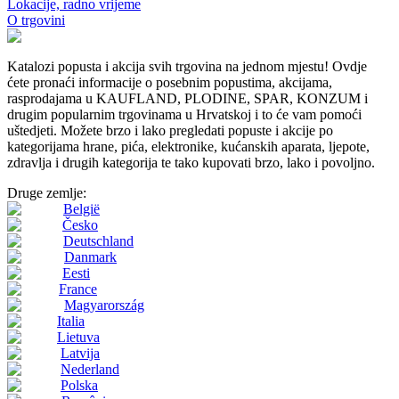
Lokacije, radno vrijeme
O trgovini
Katalozi popusta i akcija svih trgovina na jednom mjestu! Ovdje
ćete pronaći informacije o posebnim popustima, akcijama,
rasprodajama u KAUFLAND, PLODINE, SPAR, KONZUM i
drugim popularnim trgovinama u Hrvatskoj i to će vam pomoći
uštedjeti. Možete brzo i lako pregledati popuste i akcije po
kategorijama hrane, pića, elektronike, kućanskih aparata, ljepote,
zdravlja i drugih kategorija te tako kupovati brzo, lako i povoljno.
Druge zemlje:
België
Česko
Deutschland
Danmark
Eesti
France
Magyarország
Italia
Lietuva
Latvija
Nederland
Polska