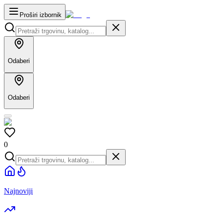
Proširi izbornik
Odaberi
Odaberi
0
Najnoviji