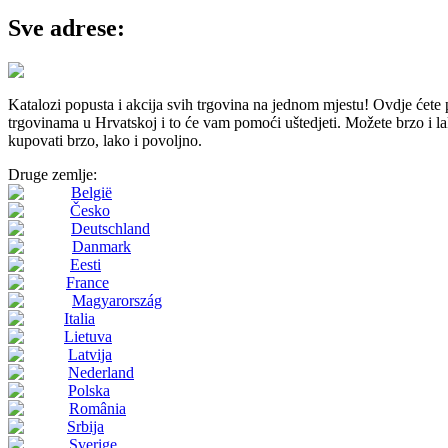
Sve adrese:
Katalozi popusta i akcija svih trgovina na jednom mjestu! Ovdj
trgovinama u Hrvatskoj i to će vam pomoći uštedjeti. Možete brzo i lako
kupovati brzo, lako i povoljno.
Druge zemlje:
België
Česko
Deutschland
Danmark
Eesti
France
Magyarország
Italia
Lietuva
Latvija
Nederland
Polska
România
Srbija
Sverige