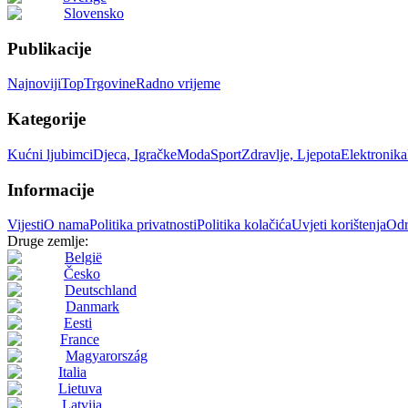
Slovensko
Publikacije
Najnoviji
Top
Trgovine
Radno vrijeme
Kategorije
Kućni ljubimci
Djeca, Igračke
Moda
Sport
Zdravlje, Ljepota
Elektronika
Informacije
Vijesti
O nama
Politika privatnosti
Politika kolačića
Uvjeti korištenja
Odr
Druge zemlje:
België
Česko
Deutschland
Danmark
Eesti
France
Magyarország
Italia
Lietuva
Latvija