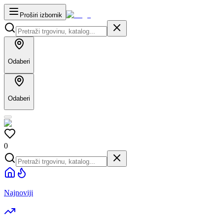
Proširi izbornik
Odaberi
Odaberi
0
Najnoviji