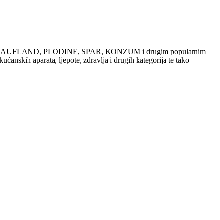
dajama u KAUFLAND, PLODINE, SPAR, KONZUM i drugim popularnim
ućanskih aparata, ljepote, zdravlja i drugih kategorija te tako