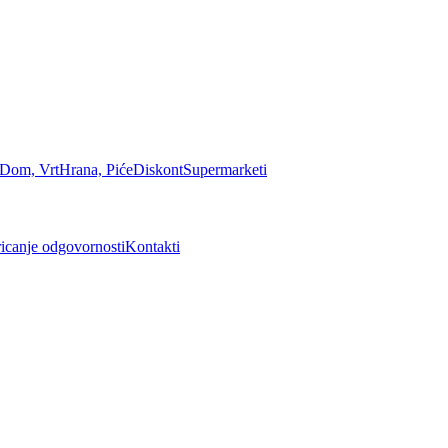
Dom, Vrt
Hrana, Piće
Diskont
Supermarketi
icanje odgovornosti
Kontakti