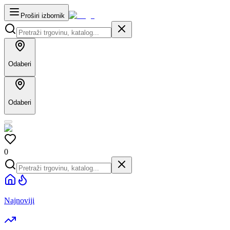
Proširi izbornik
Odaberi
Odaberi
0
Najnoviji