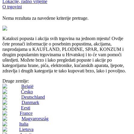
Lokacije, radno vrijeme
O trgovini
Nema rezultata za navedene kriterije pretrage.
Katalozi popusta i akcija svih trgovina na jednom mjestu! Ovdje
ćete pronaći informacije o posebnim popustima, akcijama,
rasprodajama u KAUFLAND, PLODINE, SPAR, KONZUM i
drugim popularnim trgovinama u Hrvatskoj i to će vam pomoći
uštedjeti. Možete brzo i lako pregledati popuste i akcije po
kategorijama hrane, pića, elektronike, kućanskih aparata, ljepote,
zdravlja i drugih kategorija te tako kupovati brzo, lako i povoljno.
Druge zemlje:
België
Česko
Deutschland
Danmark
Eesti
France
Magyarország
Italia
Lietuva