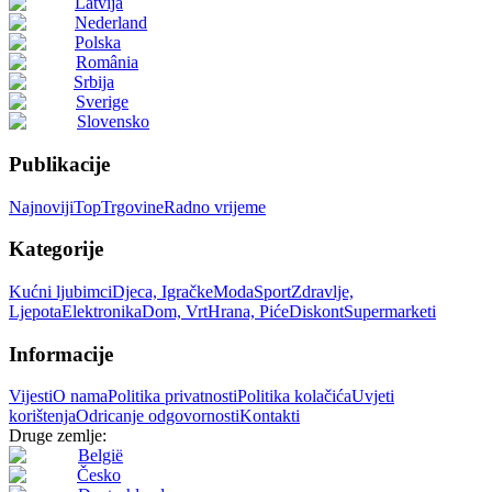
Latvija
Nederland
Polska
România
Srbija
Sverige
Slovensko
Publikacije
Najnoviji
Top
Trgovine
Radno vrijeme
Kategorije
Kućni ljubimci
Djeca, Igračke
Moda
Sport
Zdravlje,
Ljepota
Elektronika
Dom, Vrt
Hrana, Piće
Diskont
Supermarketi
Informacije
Vijesti
O nama
Politika privatnosti
Politika kolačića
Uvjeti
korištenja
Odricanje odgovornosti
Kontakti
Druge zemlje:
België
Česko