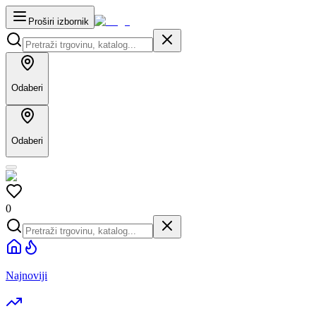
Proširi izbornik
Odaberi
Odaberi
0
Najnoviji