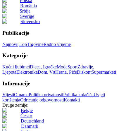
Polska
România
Srbija
Sverige
Slovensko
Publikacije
Najnoviji
Top
Trgovine
Radno vrijeme
Kategorije
Kućni ljubimci
Djeca, Igračke
Moda
Sport
Zdravlje,
Ljepota
Elektronika
Dom, Vrt
Hrana, Piće
Diskont
Supermarketi
Informacije
Vijesti
O nama
Politika privatnosti
Politika kolačića
Uvjeti
korištenja
Odricanje odgovornosti
Kontakti
Druge zemlje:
België
Česko
Deutschland
Danmark