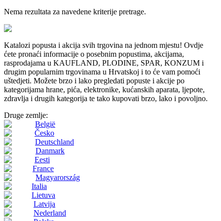
Nema rezultata za navedene kriterije pretrage.
Katalozi popusta i akcija svih trgovina na jednom mjestu! Ovdje
ćete pronaći informacije o posebnim popustima, akcijama,
rasprodajama u KAUFLAND, PLODINE, SPAR, KONZUM i
drugim popularnim trgovinama u Hrvatskoj i to će vam pomoći
uštedjeti. Možete brzo i lako pregledati popuste i akcije po
kategorijama hrane, pića, elektronike, kućanskih aparata, ljepote,
zdravlja i drugih kategorija te tako kupovati brzo, lako i povoljno.
Druge zemlje:
België
Česko
Deutschland
Danmark
Eesti
France
Magyarország
Italia
Lietuva
Latvija
Nederland