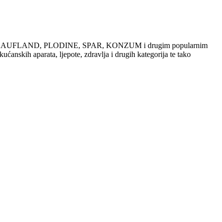
dajama u KAUFLAND, PLODINE, SPAR, KONZUM i drugim popularnim
ućanskih aparata, ljepote, zdravlja i drugih kategorija te tako