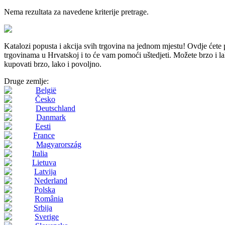
Nema rezultata za navedene kriterije pretrage.
Katalozi popusta i akcija svih trgovina na jednom mjestu! Ovdj
trgovinama u Hrvatskoj i to će vam pomoći uštedjeti. Možete brzo i lako
kupovati brzo, lako i povoljno.
Druge zemlje:
België
Česko
Deutschland
Danmark
Eesti
France
Magyarország
Italia
Lietuva
Latvija
Nederland
Polska
România
Srbija
Sverige