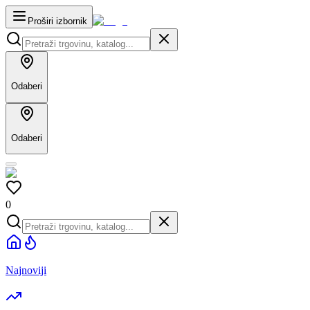
Proširi izbornik
Odaberi
Odaberi
0
Najnoviji