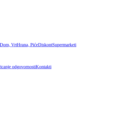
Dom, Vrt
Hrana, Piće
Diskont
Supermarketi
icanje odgovornosti
Kontakti