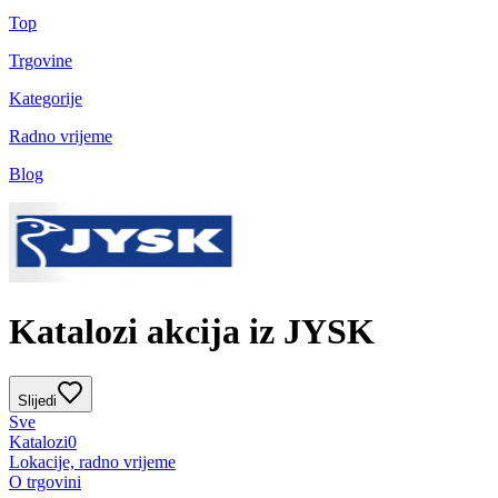
Top
Trgovine
Kategorije
Radno vrijeme
Blog
Katalozi akcija iz JYSK
Slijedi
Sve
Katalozi
0
Lokacije, radno vrijeme
O trgovini