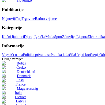
Slovensko
Publikacije
Najnoviji
Top
Trgovine
Radno vrijeme
Kategorije
Kućni ljubimci
Djeca, Igračke
Moda
Sport
Zdravlje, Ljepota
Elektronika
Informacije
Vijesti
O nama
Politika privatnosti
Politika kolačića
Uvjeti korištenja
Odr
Druge zemlje:
België
Česko
Deutschland
Danmark
Eesti
France
Magyarország
Italia
Lietuva
Latvija