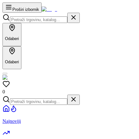
Proširi izbornik
Odaberi
Odaberi
0
Najnoviji