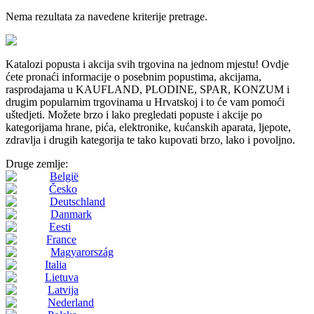
Nema rezultata za navedene kriterije pretrage.
Katalozi popusta i akcija svih trgovina na jednom mjestu! Ovdje
ćete pronaći informacije o posebnim popustima, akcijama,
rasprodajama u KAUFLAND, PLODINE, SPAR, KONZUM i
drugim popularnim trgovinama u Hrvatskoj i to će vam pomoći
uštedjeti. Možete brzo i lako pregledati popuste i akcije po
kategorijama hrane, pića, elektronike, kućanskih aparata, ljepote,
zdravlja i drugih kategorija te tako kupovati brzo, lako i povoljno.
Druge zemlje:
België
Česko
Deutschland
Danmark
Eesti
France
Magyarország
Italia
Lietuva
Latvija
Nederland