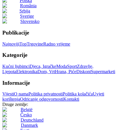
Polska
România
Srbija
Sverige
Slovensko
Publikacije
Najnoviji
Top
Trgovine
Radno vrijeme
Kategorije
Kućni ljubimci
Djeca, Igračke
Moda
Sport
Zdravlje,
Ljepota
Elektronika
Dom, Vrt
Hrana, Piće
Diskont
Supermarketi
Informacije
Vijesti
O nama
Politika privatnosti
Politika kolačića
Uvjeti
korištenja
Odricanje odgovornosti
Kontakti
Druge zemlje:
België
Česko
Deutschland
Danmark