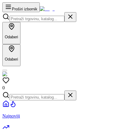
Proširi izbornik
Odaberi
Odaberi
0
Najnoviji