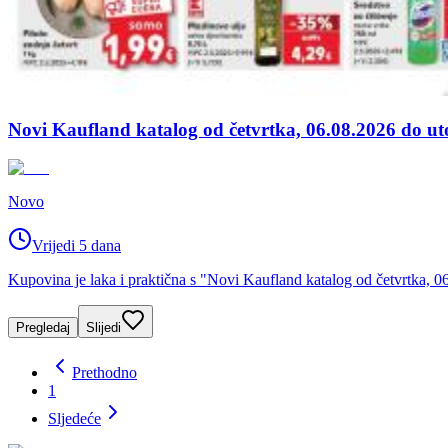
Novi Kaufland katalog od četvrtka, 06.08.2026 do ut
Novo
Vrijedi 5 dana
Kupovina je laka i praktična s "Novi Kaufland katalog od četvrtka, 06
Pregledaj
Slijedi
Prethodno
1
Sljedeće