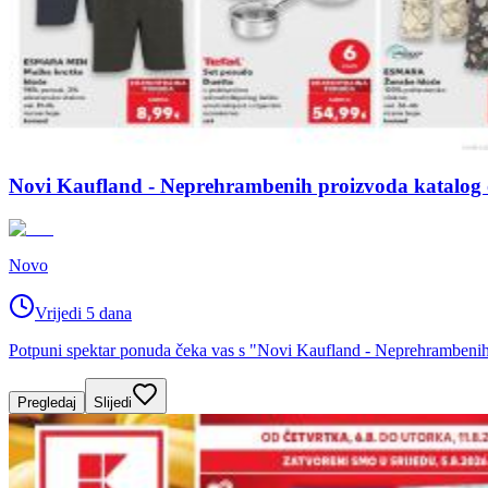
Novi Kaufland - Neprehrambenih proizvoda katalog o
Novo
Vrijedi 5 dana
Potpuni spektar ponuda čeka vas s "Novi Kaufland - Neprehrambenih p
Pregledaj
Slijedi