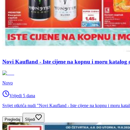
Novi Kaufland - Iste cijene na kopnu i moru katalog 
Novo
Vrijedi 5 dana
Svijet otkrića nudi "Novi Kaufland - Iste cijene na kopnu i moru kat
Pregledaj
Slijedi