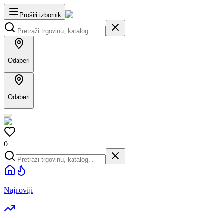
Proširi izbornik
Odaberi
Odaberi
0
Najnoviji