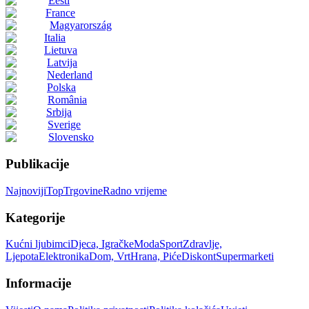
Eesti
France
Magyarország
Italia
Lietuva
Latvija
Nederland
Polska
România
Srbija
Sverige
Slovensko
Publikacije
Najnoviji
Top
Trgovine
Radno vrijeme
Kategorije
Kućni ljubimci
Djeca, Igračke
Moda
Sport
Zdravlje,
Ljepota
Elektronika
Dom, Vrt
Hrana, Piće
Diskont
Supermarketi
Informacije