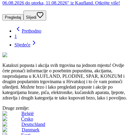
06.08.2026 do utorka, 11.08.2026" iz Kaufland. Otkrijte više!
Pregledaj
Slijedi
Prethodno
1
Sljedeće
Katalozi popusta i akcija svih trgovina na jednom mjestu! Ovdje
ćete pronaći informacije o posebnim popustima, akcijama,
rasprodajama u KAUFLAND, PLODINE, SPAR, KONZUM i
drugim popularnim trgovinama u Hrvatskoj i to će vam pomoći
uštedjeti. Možete brzo i lako pregledati popuste i akcije po
kategorijama hrane, pića, elektronike, kućanskih aparata, ljepote,
zdravlja i drugih kategorija te tako kupovati brzo, lako i povoljno.
Druge zemlje:
België
Česko
Deutschland
Danmark