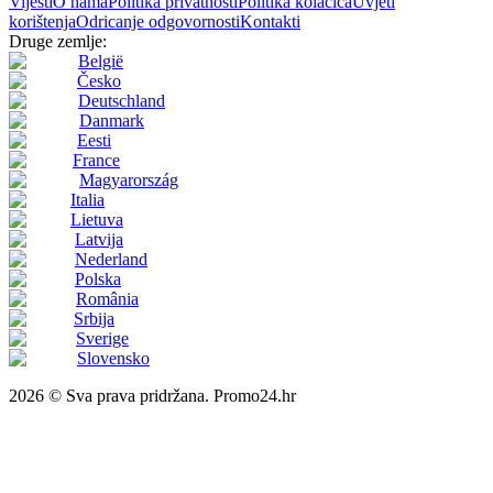
Vijesti
O nama
Politika privatnosti
Politika kolačića
Uvjeti
korištenja
Odricanje odgovornosti
Kontakti
Druge zemlje:
België
Česko
Deutschland
Danmark
Eesti
France
Magyarország
Italia
Lietuva
Latvija
Nederland
Polska
România
Srbija
Sverige
Slovensko
2026 © Sva prava pridržana. Promo24.hr