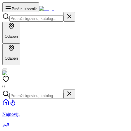
Proširi izbornik
Odaberi
Odaberi
0
Najnoviji