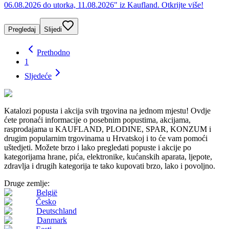
06.08.2026 do utorka, 11.08.2026" iz Kaufland. Otkrijte više!
Pregledaj
Slijedi
Prethodno
1
Sljedeće
Katalozi popusta i akcija svih trgovina na jednom mjestu! Ovdje
ćete pronaći informacije o posebnim popustima, akcijama,
rasprodajama u KAUFLAND, PLODINE, SPAR, KONZUM i
drugim popularnim trgovinama u Hrvatskoj i to će vam pomoći
uštedjeti. Možete brzo i lako pregledati popuste i akcije po
kategorijama hrane, pića, elektronike, kućanskih aparata, ljepote,
zdravlja i drugih kategorija te tako kupovati brzo, lako i povoljno.
Druge zemlje:
België
Česko
Deutschland
Danmark