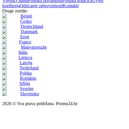
Vijesti
O nama
Politika privatnosti
Politika kolačića
Uvjeti
korištenja
Odricanje odgovornosti
Kontakti
Druge zemlje:
België
Česko
Deutschland
Danmark
Eesti
France
Magyarország
Italia
Lietuva
Latvija
Nederland
Polska
România
Srbija
Sverige
Slovensko
2026 © Sva prava pridržana. Promo24.hr