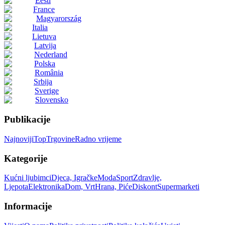
Eesti
France
Magyarország
Italia
Lietuva
Latvija
Nederland
Polska
România
Srbija
Sverige
Slovensko
Publikacije
Najnoviji
Top
Trgovine
Radno vrijeme
Kategorije
Kućni ljubimci
Djeca, Igračke
Moda
Sport
Zdravlje,
Ljepota
Elektronika
Dom, Vrt
Hrana, Piće
Diskont
Supermarketi
Informacije