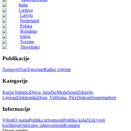
Italia
Lietuva
Latvija
Nederland
Polska
România
Srbija
Sverige
Slovensko
Publikacije
Najnoviji
Top
Trgovine
Radno vrijeme
Kategorije
Kućni ljubimci
Djeca, Igračke
Moda
Sport
Zdravlje,
Ljepota
Elektronika
Dom, Vrt
Hrana, Piće
Diskont
Supermarketi
Informacije
Vijesti
O nama
Politika privatnosti
Politika kolačića
Uvjeti
korištenja
Odricanje odgovornosti
Kontakti
Druge zemlje: