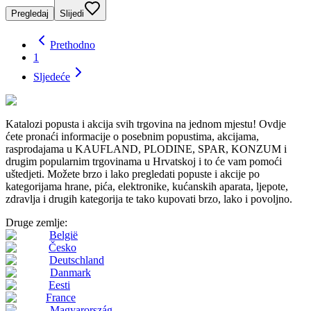
Pregledaj
Slijedi
Prethodno
1
Sljedeće
Katalozi popusta i akcija svih trgovina na jednom mjestu! Ovdje
ćete pronaći informacije o posebnim popustima, akcijama,
rasprodajama u KAUFLAND, PLODINE, SPAR, KONZUM i
drugim popularnim trgovinama u Hrvatskoj i to će vam pomoći
uštedjeti. Možete brzo i lako pregledati popuste i akcije po
kategorijama hrane, pića, elektronike, kućanskih aparata, ljepote,
zdravlja i drugih kategorija te tako kupovati brzo, lako i povoljno.
Druge zemlje:
België
Česko
Deutschland
Danmark
Eesti
France
Magyarország