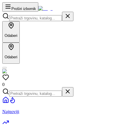
Proširi izbornik
Odaberi
Odaberi
0
Najnoviji