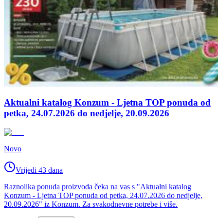
Aktualni katalog Konzum - Ljetna TOP ponuda od
petka, 24.07.2026 do nedjelje, 20.09.2026
Novo
Vrijedi 43 dana
Raznolika ponuda proizvoda čeka na vas s "Aktualni katalog
Konzum - Ljetna TOP ponuda od petka, 24.07.2026 do nedjelje,
20.09.2026" iz Konzum. Za svakodnevne potrebe i više.