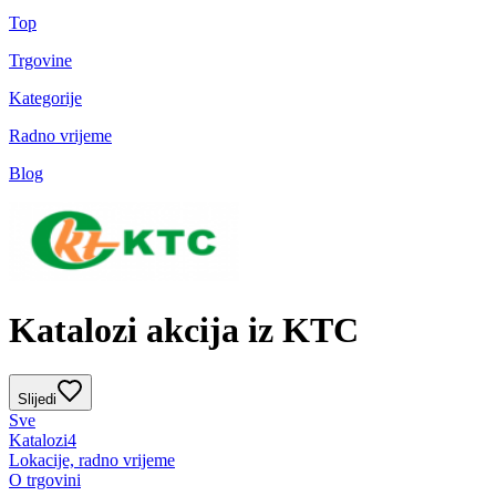
Top
Trgovine
Kategorije
Radno vrijeme
Blog
Katalozi akcija iz KTC
Slijedi
Sve
Katalozi
4
Lokacije, radno vrijeme
O trgovini