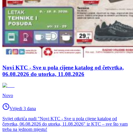
Novi KTC - Sve u pola cijene katalog od četvrtka,
06.08.2026 do utorka, 11.08.2026
Novo
Vrijedi 3 dana
Svijet otkrića nudi "Novi KTC - Sve u pola cijene katalog od
četvrtka, 06.08.2026 do utorka, 11.08.2026" iz KTC – sve što vam
treba na jednom mjestu!