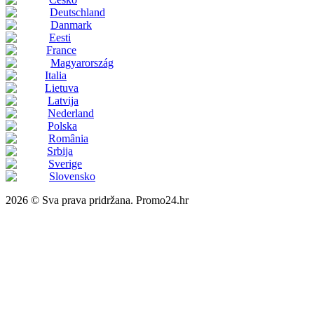
Deutschland
Danmark
Eesti
France
Magyarország
Italia
Lietuva
Latvija
Nederland
Polska
România
Srbija
Sverige
Slovensko
2026 © Sva prava pridržana. Promo24.hr