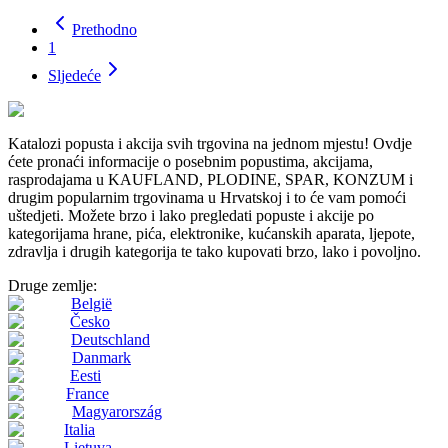
Prethodno
1
Sljedeće
Katalozi popusta i akcija svih trgovina na jednom mjestu! Ovdje
ćete pronaći informacije o posebnim popustima, akcijama,
rasprodajama u KAUFLAND, PLODINE, SPAR, KONZUM i
drugim popularnim trgovinama u Hrvatskoj i to će vam pomoći
uštedjeti. Možete brzo i lako pregledati popuste i akcije po
kategorijama hrane, pića, elektronike, kućanskih aparata, ljepote,
zdravlja i drugih kategorija te tako kupovati brzo, lako i povoljno.
Druge zemlje:
België
Česko
Deutschland
Danmark
Eesti
France
Magyarország
Italia
Lietuva