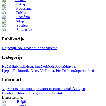
Latvija
Nederland
Polska
România
Srbija
Sverige
Slovensko
Publikacije
Najnoviji
Top
Trgovine
Radno vrijeme
Kategorije
Kućni ljubimci
Djeca, Igračke
Moda
Sport
Zdravlje,
Ljepota
Elektronika
Dom, Vrt
Hrana, Piće
Diskont
Supermarketi
Informacije
Vijesti
O nama
Politika privatnosti
Politika kolačića
Uvjeti
korištenja
Odricanje odgovornosti
Kontakti
Druge zemlje:
België
Česko