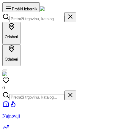
Proširi izbornik
Odaberi
Odaberi
0
Najnoviji