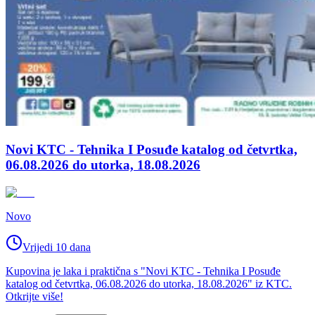
Novi KTC - Tehnika I Posuđe katalog od četvrtka,
06.08.2026 do utorka, 18.08.2026
Novo
Vrijedi 10 dana
Kupovina je laka i praktična s "Novi KTC - Tehnika I Posuđe
katalog od četvrtka, 06.08.2026 do utorka, 18.08.2026" iz KTC.
Otkrijte više!