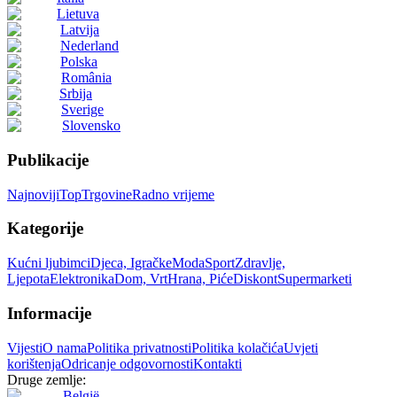
Lietuva
Latvija
Nederland
Polska
România
Srbija
Sverige
Slovensko
Publikacije
Najnoviji
Top
Trgovine
Radno vrijeme
Kategorije
Kućni ljubimci
Djeca, Igračke
Moda
Sport
Zdravlje,
Ljepota
Elektronika
Dom, Vrt
Hrana, Piće
Diskont
Supermarketi
Informacije
Vijesti
O nama
Politika privatnosti
Politika kolačića
Uvjeti
korištenja
Odricanje odgovornosti
Kontakti
Druge zemlje:
België