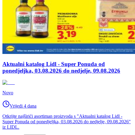
Aktualni katalog Lidl - Super Ponuda od
ponedjeljka, 03.08.2026 do nedjelje, 09.08.2026
Novo
Vrijedi 4 dana
Otkrijte najširići asortiman proizvoda s "Aktualni katalog Lidl -
Super Ponuda od ponedjeljka, 03.08.2026 do nedjelje, 09.08.2026"
iz LIDL.