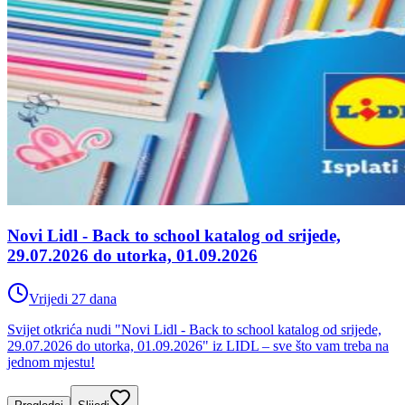
Novi Lidl - Back to school katalog od srijede,
29.07.2026 do utorka, 01.09.2026
Vrijedi 27 dana
Svijet otkrića nudi "Novi Lidl - Back to school katalog od srijede,
29.07.2026 do utorka, 01.09.2026" iz LIDL – sve što vam treba na
jednom mjestu!