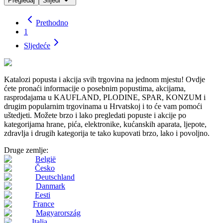
Pregledaj
Slijedi
Prethodno
1
Sljedeće
Katalozi popusta i akcija svih trgovina na jednom mjestu! Ovdje
ćete pronaći informacije o posebnim popustima, akcijama,
rasprodajama u KAUFLAND, PLODINE, SPAR, KONZUM i
drugim popularnim trgovinama u Hrvatskoj i to će vam pomoći
uštedjeti. Možete brzo i lako pregledati popuste i akcije po
kategorijama hrane, pića, elektronike, kućanskih aparata, ljepote,
zdravlja i drugih kategorija te tako kupovati brzo, lako i povoljno.
Druge zemlje:
België
Česko
Deutschland
Danmark
Eesti
France
Magyarország
Italia