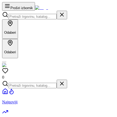
Proširi izbornik
Odaberi
Odaberi
0
Najnoviji