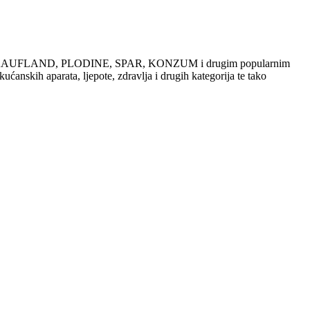
dajama u KAUFLAND, PLODINE, SPAR, KONZUM i drugim popularnim
ućanskih aparata, ljepote, zdravlja i drugih kategorija te tako