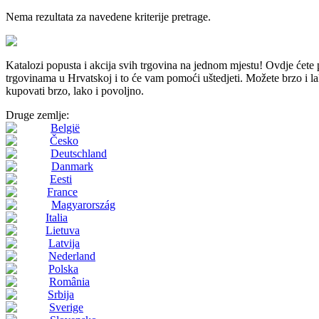
Nema rezultata za navedene kriterije pretrage.
Katalozi popusta i akcija svih trgovina na jednom mjestu! Ovdj
trgovinama u Hrvatskoj i to će vam pomoći uštedjeti. Možete brzo i lako
kupovati brzo, lako i povoljno.
Druge zemlje:
België
Česko
Deutschland
Danmark
Eesti
France
Magyarország
Italia
Lietuva
Latvija
Nederland
Polska
România
Srbija
Sverige