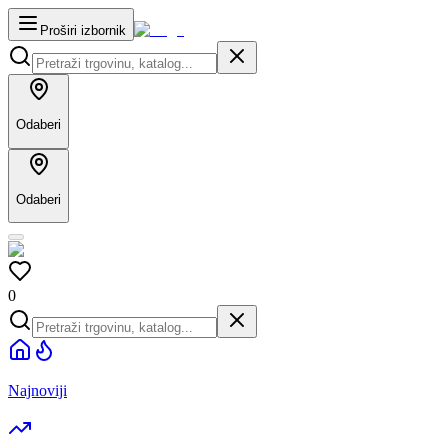
Proširi izbornik
Odaberi
Odaberi
0
Najnoviji