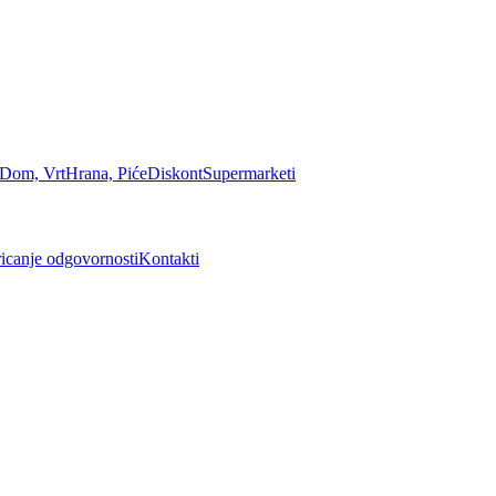
Dom, Vrt
Hrana, Piće
Diskont
Supermarketi
icanje odgovornosti
Kontakti