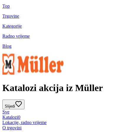
Top
Trgovine
Kategorije
Radno vrijeme
Blog
Katalozi akcija iz Müller
Slijedi
Sve
Katalozi
0
Lokacije, radno vrijeme
O trgovini