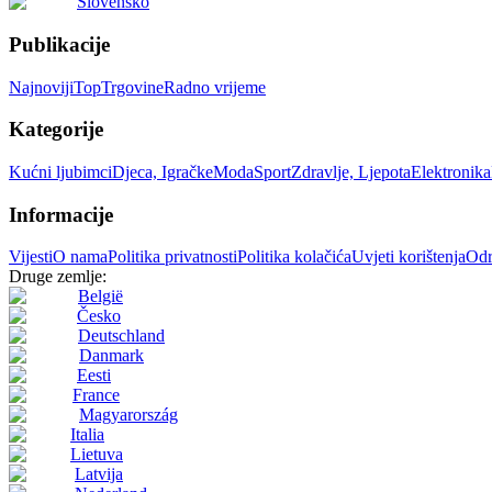
Slovensko
Publikacije
Najnoviji
Top
Trgovine
Radno vrijeme
Kategorije
Kućni ljubimci
Djeca, Igračke
Moda
Sport
Zdravlje, Ljepota
Elektronika
Informacije
Vijesti
O nama
Politika privatnosti
Politika kolačića
Uvjeti korištenja
Odr
Druge zemlje:
België
Česko
Deutschland
Danmark
Eesti
France
Magyarország
Italia
Lietuva
Latvija