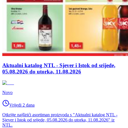
Aktualni katalog NTL - Sjever i Istok od srijede,
05.08.2026 do utorka, 11.08.2026
Novo
Vrijedi 2 dana
Otkrijte najširići asortiman proizvoda s "Aktualni katalog NTL -
Sjever i Istok od srijede, 05.08.2026 do utorka, 11.08.2026" iz
NTL.