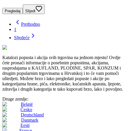
Pregledaj
Slijedi
Prethodno
1
Sljedeće
Katalozi popusta i akcija svih trgovina na jednom mjestu! Ovdje
ćete pronaći informacije o posebnim popustima, akcijama,
rasprodajama u KAUFLAND, PLODINE, SPAR, KONZUM i
drugim popularnim trgovinama u Hrvatskoj i to će vam pomoći
uštedjeti. Možete brzo i lako pregledati popuste i akcije po
kategorijama hrane, pića, elektronike, kućanskih aparata, ljepote,
zdravlja i drugih kategorija te tako kupovati brzo, lako i povoljno.
Druge zemlje:
België
Česko
Deutschland
Danmark
Eesti
France