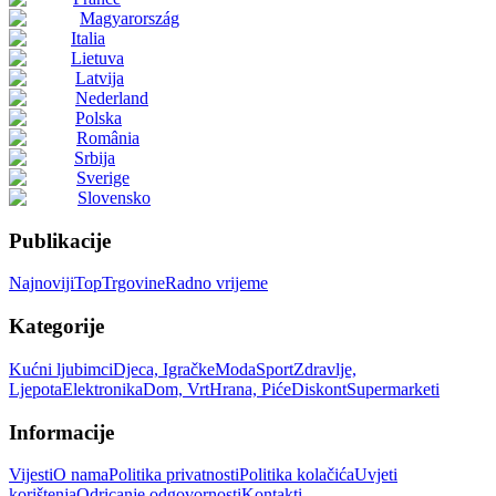
Magyarország
Italia
Lietuva
Latvija
Nederland
Polska
România
Srbija
Sverige
Slovensko
Publikacije
Najnoviji
Top
Trgovine
Radno vrijeme
Kategorije
Kućni ljubimci
Djeca, Igračke
Moda
Sport
Zdravlje,
Ljepota
Elektronika
Dom, Vrt
Hrana, Piće
Diskont
Supermarketi
Informacije
Vijesti
O nama
Politika privatnosti
Politika kolačića
Uvjeti
korištenja
Odricanje odgovornosti
Kontakti