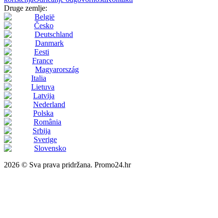
Druge zemlje:
België
Česko
Deutschland
Danmark
Eesti
France
Magyarország
Italia
Lietuva
Latvija
Nederland
Polska
România
Srbija
Sverige
Slovensko
2026 © Sva prava pridržana. Promo24.hr