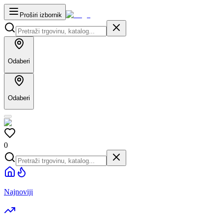
Proširi izbornik
Odaberi
Odaberi
0
Najnoviji