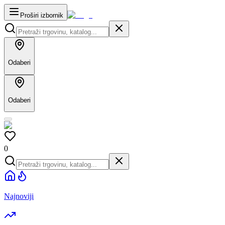
Proširi izbornik
Odaberi
Odaberi
0
Najnoviji