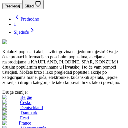
Pregledaj
Slijedi
Prethodno
1
Sljedeće
Katalozi popusta i akcija svih trgovina na jednom mjestu! Ovdje
ćete pronaći informacije o posebnim popustima, akcijama,
rasprodajama u KAUFLAND, PLODINE, SPAR, KONZUM i
drugim popularnim trgovinama u Hrvatskoj i to će vam pomoći
uštedjeti. Možete brzo i lako pregledati popuste i akcije po
kategorijama hrane, pića, elektronike, kućanskih aparata, ljepote,
zdravlja i drugih kategorija te tako kupovati brzo, lako i povoljno.
Druge zemlje:
België
Česko
Deutschland
Danmark
Eesti
France