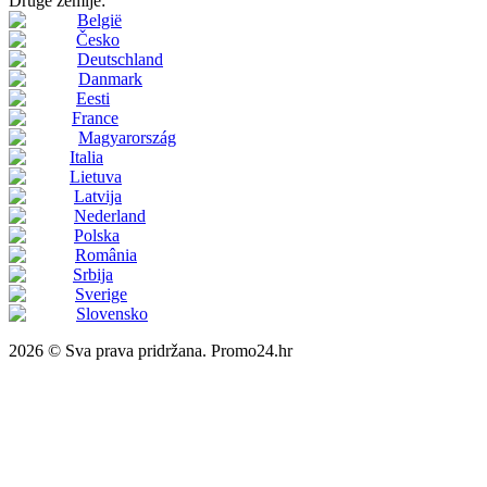
Druge zemlje:
België
Česko
Deutschland
Danmark
Eesti
France
Magyarország
Italia
Lietuva
Latvija
Nederland
Polska
România
Srbija
Sverige
Slovensko
2026 © Sva prava pridržana. Promo24.hr