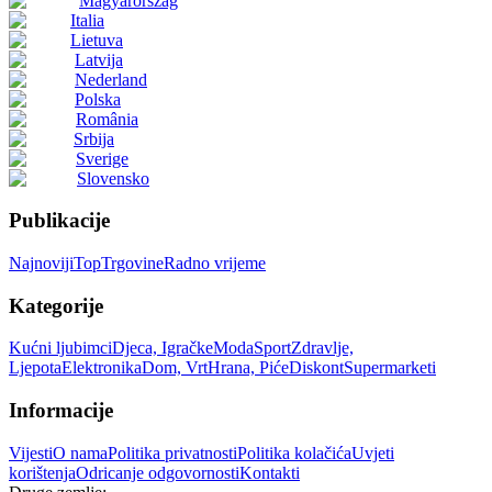
Magyarország
Italia
Lietuva
Latvija
Nederland
Polska
România
Srbija
Sverige
Slovensko
Publikacije
Najnoviji
Top
Trgovine
Radno vrijeme
Kategorije
Kućni ljubimci
Djeca, Igračke
Moda
Sport
Zdravlje,
Ljepota
Elektronika
Dom, Vrt
Hrana, Piće
Diskont
Supermarketi
Informacije
Vijesti
O nama
Politika privatnosti
Politika kolačića
Uvjeti
korištenja
Odricanje odgovornosti
Kontakti