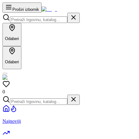
Proširi izbornik
Odaberi
Odaberi
0
Najnoviji