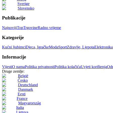
Sverige
Slovensko
Publikacije
Najnoviji
Top
Trgovine
Radno vrijeme
Kategorije
Kućni ljubimci
Djeca, Igračke
Moda
Sport
Zdravlje, Ljepota
Elektronika
Informacije
Vijesti
O nama
Politika privatnosti
Politika kolačića
Uvjeti korištenja
Odr
Druge zemlje:
België
Česko
Deutschland
Danmark
Eesti
France
Magyarország
Italia
Lietuva