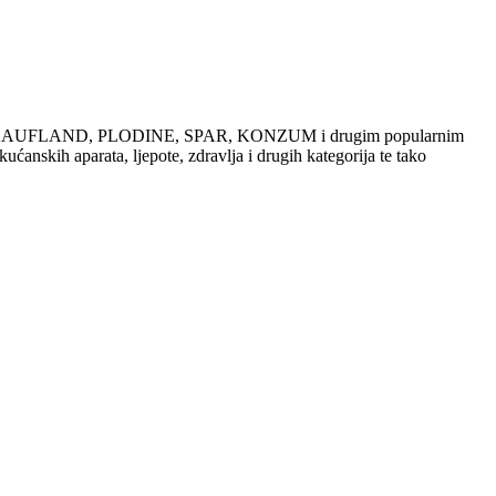
dajama u KAUFLAND, PLODINE, SPAR, KONZUM i drugim popularnim
ućanskih aparata, ljepote, zdravlja i drugih kategorija te tako