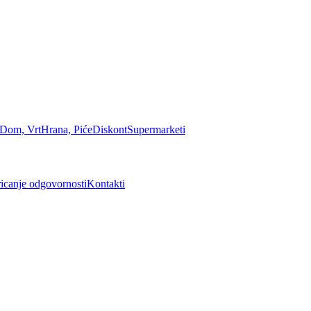
Dom, Vrt
Hrana, Piće
Diskont
Supermarketi
icanje odgovornosti
Kontakti