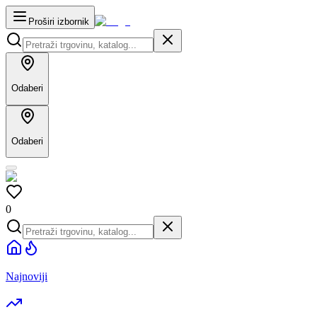
Proširi izbornik
Odaberi
Odaberi
0
Najnoviji