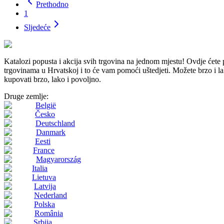
Prethodno
1
Sljedeće
Katalozi popusta i akcija svih trgovina na jednom mjestu! Ovdj
trgovinama u Hrvatskoj i to će vam pomoći uštedjeti. Možete brzo i lako
kupovati brzo, lako i povoljno.
Druge zemlje:
België
Česko
Deutschland
Danmark
Eesti
France
Magyarország
Italia
Lietuva
Latvija
Nederland
Polska
România
Srbija