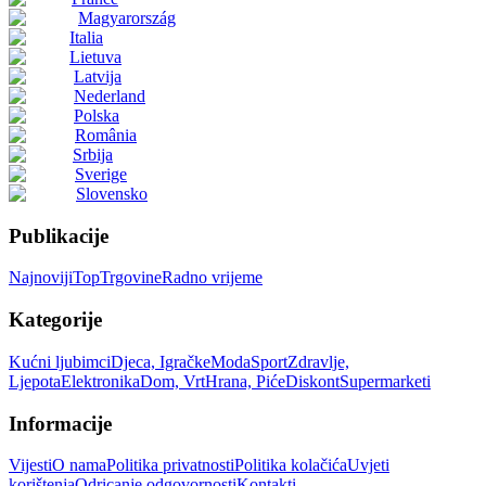
Magyarország
Italia
Lietuva
Latvija
Nederland
Polska
România
Srbija
Sverige
Slovensko
Publikacije
Najnoviji
Top
Trgovine
Radno vrijeme
Kategorije
Kućni ljubimci
Djeca, Igračke
Moda
Sport
Zdravlje,
Ljepota
Elektronika
Dom, Vrt
Hrana, Piće
Diskont
Supermarketi
Informacije
Vijesti
O nama
Politika privatnosti
Politika kolačića
Uvjeti
korištenja
Odricanje odgovornosti
Kontakti