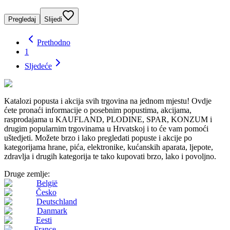
Pregledaj
Slijedi
Prethodno
1
Sljedeće
Katalozi popusta i akcija svih trgovina na jednom mjestu! Ovdje
ćete pronaći informacije o posebnim popustima, akcijama,
rasprodajama u KAUFLAND, PLODINE, SPAR, KONZUM i
drugim popularnim trgovinama u Hrvatskoj i to će vam pomoći
uštedjeti. Možete brzo i lako pregledati popuste i akcije po
kategorijama hrane, pića, elektronike, kućanskih aparata, ljepote,
zdravlja i drugih kategorija te tako kupovati brzo, lako i povoljno.
Druge zemlje:
België
Česko
Deutschland
Danmark
Eesti
France