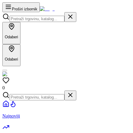
Proširi izbornik
Odaberi
Odaberi
0
Najnoviji