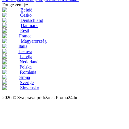
Druge zemlje:
België
Česko
Deutschland
Danmark
Eesti
France
Magyarország
Italia
Lietuva
Latvija
Nederland
Polska
România
Srbija
Sverige
Slovensko
2026 © Sva prava pridržana. Promo24.hr