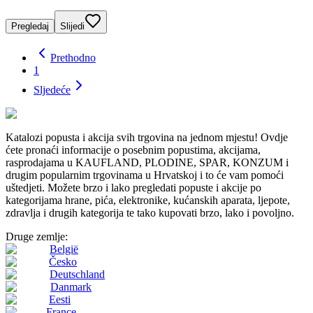
Pregledaj
Slijedi
Prethodno
1
Sljedeće
Katalozi popusta i akcija svih trgovina na jednom mjestu! Ovdje
ćete pronaći informacije o posebnim popustima, akcijama,
rasprodajama u KAUFLAND, PLODINE, SPAR, KONZUM i
drugim popularnim trgovinama u Hrvatskoj i to će vam pomoći
uštedjeti. Možete brzo i lako pregledati popuste i akcije po
kategorijama hrane, pića, elektronike, kućanskih aparata, ljepote,
zdravlja i drugih kategorija te tako kupovati brzo, lako i povoljno.
Druge zemlje:
België
Česko
Deutschland
Danmark
Eesti
France