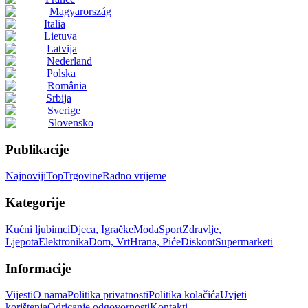
Magyarország
Italia
Lietuva
Latvija
Nederland
Polska
România
Srbija
Sverige
Slovensko
Publikacije
Najnoviji
Top
Trgovine
Radno vrijeme
Kategorije
Kućni ljubimci
Djeca, Igračke
Moda
Sport
Zdravlje,
Ljepota
Elektronika
Dom, Vrt
Hrana, Piće
Diskont
Supermarketi
Informacije
Vijesti
O nama
Politika privatnosti
Politika kolačića
Uvjeti
korištenja
Odricanje odgovornosti
Kontakti