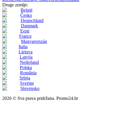
Druge zemlje:
België
Česko
Deutschland
Danmark
Eesti
France
Magyarország
Italia
Lietuva
Latvija
Nederland
Polska
România
Srbija
Sverige
Slovensko
2026 © Sva prava pridržana. Promo24.hr