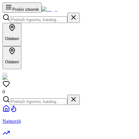
Proširi izbornik
Odaberi
Odaberi
0
Najnoviji