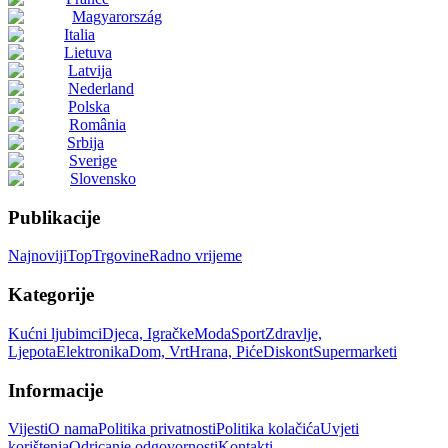
Magyarország
Italia
Lietuva
Latvija
Nederland
Polska
România
Srbija
Sverige
Slovensko
Publikacije
Najnoviji
Top
Trgovine
Radno vrijeme
Kategorije
Kućni ljubimci
Djeca, Igračke
Moda
Sport
Zdravlje,
Ljepota
Elektronika
Dom, Vrt
Hrana, Piće
Diskont
Supermarketi
Informacije
Vijesti
O nama
Politika privatnosti
Politika kolačića
Uvjeti
korištenja
Odricanje odgovornosti
Kontakti