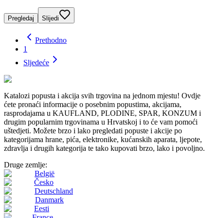
Pregledaj
Slijedi
Prethodno
1
Sljedeće
Katalozi popusta i akcija svih trgovina na jednom mjestu! Ovdje
ćete pronaći informacije o posebnim popustima, akcijama,
rasprodajama u KAUFLAND, PLODINE, SPAR, KONZUM i
drugim popularnim trgovinama u Hrvatskoj i to će vam pomoći
uštedjeti. Možete brzo i lako pregledati popuste i akcije po
kategorijama hrane, pića, elektronike, kućanskih aparata, ljepote,
zdravlja i drugih kategorija te tako kupovati brzo, lako i povoljno.
Druge zemlje:
België
Česko
Deutschland
Danmark
Eesti
France