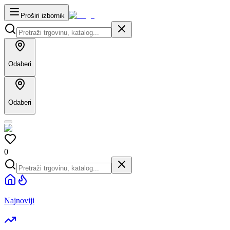
Proširi izbornik
Odaberi
Odaberi
0
Najnoviji