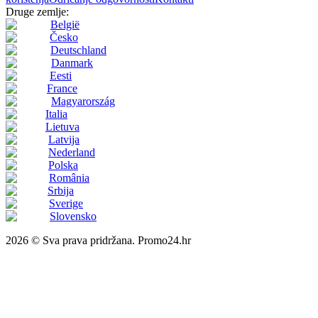
Druge zemlje:
België
Česko
Deutschland
Danmark
Eesti
France
Magyarország
Italia
Lietuva
Latvija
Nederland
Polska
România
Srbija
Sverige
Slovensko
2026 © Sva prava pridržana. Promo24.hr