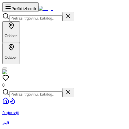
Proširi izbornik
Odaberi
Odaberi
0
Najnoviji