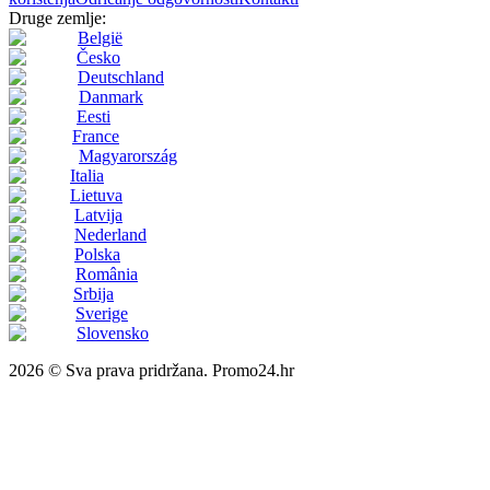
Druge zemlje:
België
Česko
Deutschland
Danmark
Eesti
France
Magyarország
Italia
Lietuva
Latvija
Nederland
Polska
România
Srbija
Sverige
Slovensko
2026 © Sva prava pridržana. Promo24.hr