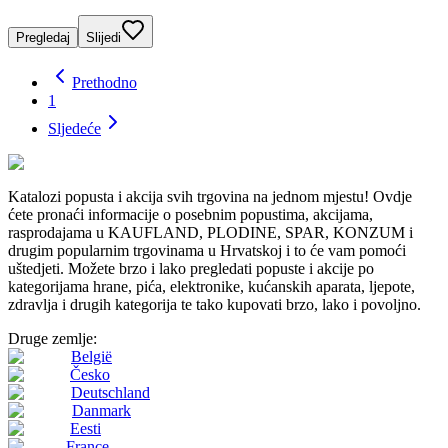
Pregledaj
Slijedi
Prethodno
1
Sljedeće
Katalozi popusta i akcija svih trgovina na jednom mjestu! Ovdje
ćete pronaći informacije o posebnim popustima, akcijama,
rasprodajama u KAUFLAND, PLODINE, SPAR, KONZUM i
drugim popularnim trgovinama u Hrvatskoj i to će vam pomoći
uštedjeti. Možete brzo i lako pregledati popuste i akcije po
kategorijama hrane, pića, elektronike, kućanskih aparata, ljepote,
zdravlja i drugih kategorija te tako kupovati brzo, lako i povoljno.
Druge zemlje:
België
Česko
Deutschland
Danmark
Eesti
France