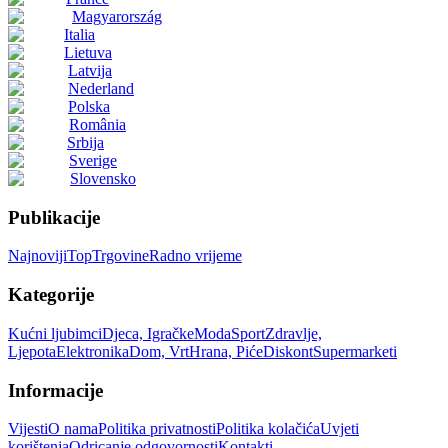
Magyarország
Italia
Lietuva
Latvija
Nederland
Polska
România
Srbija
Sverige
Slovensko
Publikacije
Najnoviji
Top
Trgovine
Radno vrijeme
Kategorije
Kućni ljubimci
Djeca, Igračke
Moda
Sport
Zdravlje,
Ljepota
Elektronika
Dom, Vrt
Hrana, Piće
Diskont
Supermarketi
Informacije
Vijesti
O nama
Politika privatnosti
Politika kolačića
Uvjeti
korištenja
Odricanje odgovornosti
Kontakti