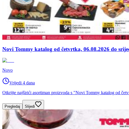
Novi Tommy katalog od četvrtka, 06.08.2026 do srije
Novo
Vrijedi 4 dana
Otkrijte najširići asortiman proizvoda s "Novi Tommy katalog od čet
Pregledaj
Slijedi