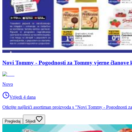
Novi Tommy - Pogodnosti za Tommy vjerne članove kat
Novo
Vrijedi 4 dana
Otkrijte najširići asortiman proizvoda s "Novi Tommy - Pogodnosti z
Pregledaj
Slijedi