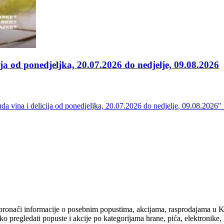
a od ponedjeljka, 20.07.2026 do nedjelje, 09.08.2026
a vina i delicija od ponedjeljka, 20.07.2026 do nedjelje, 09.08.2026" 
e ćete pronaći informacije o posebnim popustima, akcijama, raspro
 pregledati popuste i akcije po kategorijama hrane, pića, elektronike, k