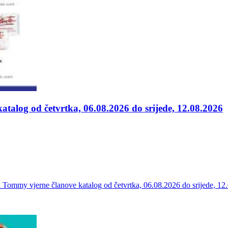
alog od četvrtka, 06.08.2026 do srijede, 12.08.2026
a Tommy vjerne članove katalog od četvrtka, 06.08.2026 do srijede, 1