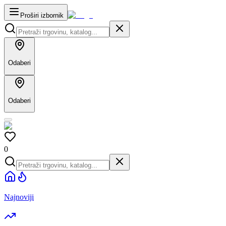
Proširi izbornik
Odaberi
Odaberi
0
Najnoviji