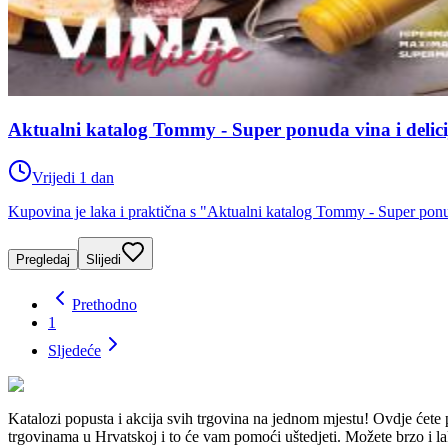
Aktualni katalog Tommy - Super ponuda vina i delicij
Vrijedi 1 dan
Kupovina je laka i praktična s "Aktualni katalog Tommy - Super ponud
Pregledaj
Slijedi
Prethodno
1
Sljedeće
Katalozi popusta i akcija svih trgovina na jednom mjestu! Ovdj
trgovinama u Hrvatskoj i to će vam pomoći uštedjeti. Možete brzo i lako