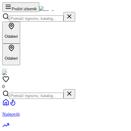
Proširi izbornik
Odaberi
Odaberi
0
Najnoviji