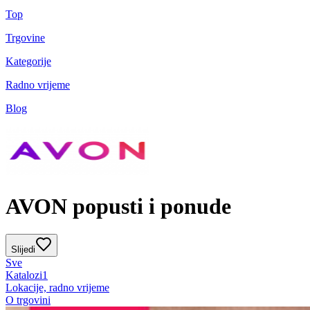
Top
Trgovine
Kategorije
Radno vrijeme
Blog
AVON popusti i ponude
Slijedi
Sve
Katalozi
1
Lokacije, radno vrijeme
O trgovini