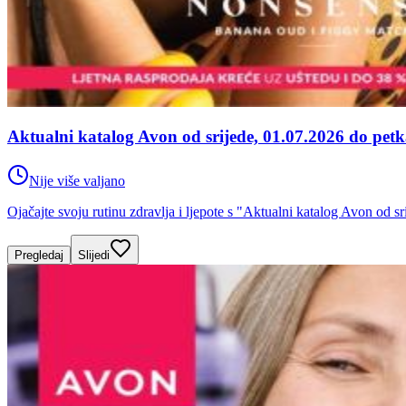
Aktualni katalog Avon od srijede, 01.07.2026 do petk
Nije više valjano
Ojačajte svoju rutinu zdravlja i ljepote s "Aktualni katalog Avon od
Pregledaj
Slijedi