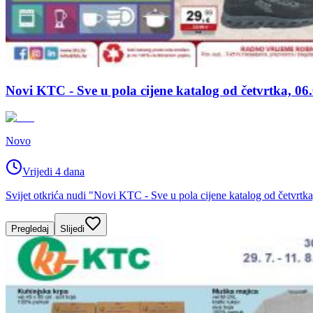
Novi KTC - Sve u pola cijene katalog od četvrtka, 06
Novo
Vrijedi 4 dana
Svijet otkrića nudi "Novi KTC - Sve u pola cijene katalog od četvrt
Pregledaj
Slijedi