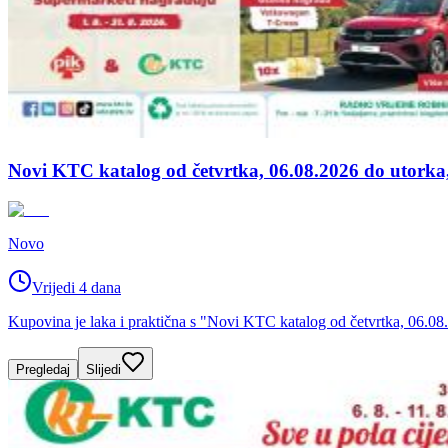
Novi KTC katalog od četvrtka, 06.08.2026 do utorka
Novo
Vrijedi 4 dana
Kupovina je laka i praktična s "Novi KTC katalog od četvrtka, 06.08
Pregledaj
Slijedi