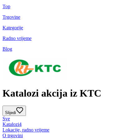
Top
Trgovine
Kategorije
Radno vrijeme
Blog
Katalozi akcija iz KTC
Slijedi
Sve
Katalozi
4
Lokacije, radno vrijeme
O trgovini