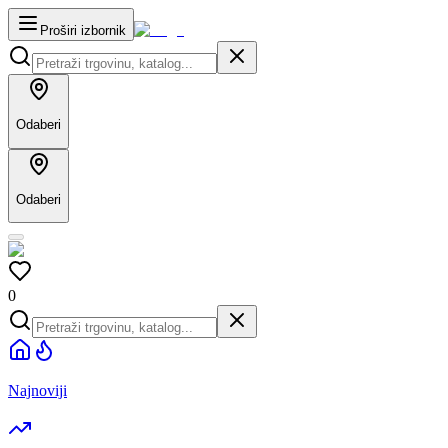
Proširi izbornik
Odaberi
Odaberi
0
Najnoviji