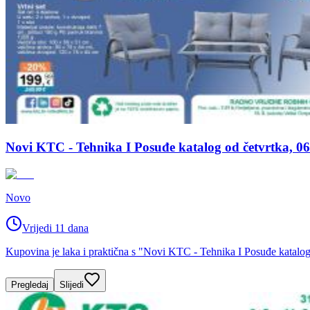
Novi KTC - Tehnika I Posuđe katalog od četvrtka, 06
Novo
Vrijedi 11 dana
Kupovina je laka i praktična s "Novi KTC - Tehnika I Posuđe katalog
Pregledaj
Slijedi