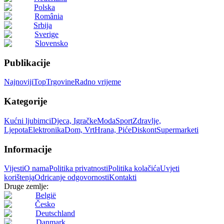
Polska
România
Srbija
Sverige
Slovensko
Publikacije
Najnoviji
Top
Trgovine
Radno vrijeme
Kategorije
Kućni ljubimci
Djeca, Igračke
Moda
Sport
Zdravlje,
Ljepota
Elektronika
Dom, Vrt
Hrana, Piće
Diskont
Supermarketi
Informacije
Vijesti
O nama
Politika privatnosti
Politika kolačića
Uvjeti
korištenja
Odricanje odgovornosti
Kontakti
Druge zemlje:
België
Česko
Deutschland
Danmark