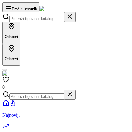
Proširi izbornik
Odaberi
Odaberi
0
Najnoviji