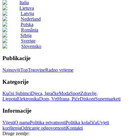
Italia
Lietuva
Latvija
Nederland
Polska
România
Srbija
Sverige
Slovensko
Publikacije
Najnoviji
Top
Trgovine
Radno vrijeme
Kategorije
Kućni ljubimci
Djeca, Igračke
Moda
Sport
Zdravlje,
Ljepota
Elektronika
Dom, Vrt
Hrana, Piće
Diskont
Supermarketi
Informacije
Vijesti
O nama
Politika privatnosti
Politika kolačića
Uvjeti
korištenja
Odricanje odgovornosti
Kontakti
Druge zemlje: