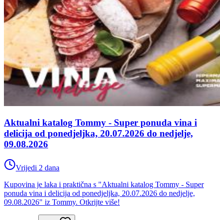
Aktualni katalog Tommy - Super ponuda vina i
delicija od ponedjeljka, 20.07.2026 do nedjelje,
09.08.2026
Vrijedi 2 dana
Kupovina je laka i praktična s "Aktualni katalog Tommy - Super
ponuda vina i delicija od ponedjeljka, 20.07.2026 do nedjelje,
09.08.2026" iz Tommy. Otkrijte više!