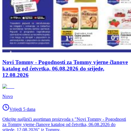
Novi Tommy - Pogodnosti za Tommy vjerne članove
katalog od četvrtka, 06.08.2026 do srijede,
12.08.2026
Novo
Vrijedi 5 dana
Otkrijte najširići asortiman proizvoda s "Novi Tommy - Pogodnosti
za Tommy vjerne članove katalog od četvrtka, 06.08.2026 do
srijede, 12.08.2026" iz Tommy.