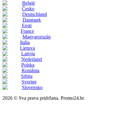
België
Česko
Deutschland
Danmark
Eesti
France
Magyarország
Italia
Lietuva
Latvija
Nederland
Polska
România
Srbija
Sverige
Slovensko
2026 © Sva prava pridržana. Promo24.hr