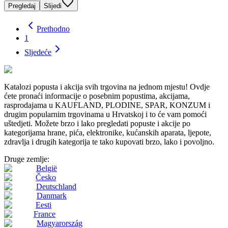
Pregledaj
Slijedi
Prethodno
1
Sljedeće
Katalozi popusta i akcija svih trgovina na jednom mjestu! Ovdje
ćete pronaći informacije o posebnim popustima, akcijama,
rasprodajama u KAUFLAND, PLODINE, SPAR, KONZUM i
drugim popularnim trgovinama u Hrvatskoj i to će vam pomoći
uštedjeti. Možete brzo i lako pregledati popuste i akcije po
kategorijama hrane, pića, elektronike, kućanskih aparata, ljepote,
zdravlja i drugih kategorija te tako kupovati brzo, lako i povoljno.
Druge zemlje:
België
Česko
Deutschland
Danmark
Eesti
France
Magyarország