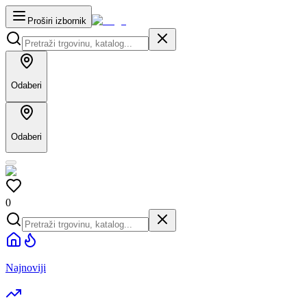
Proširi izbornik
Odaberi
Odaberi
0
Najnoviji