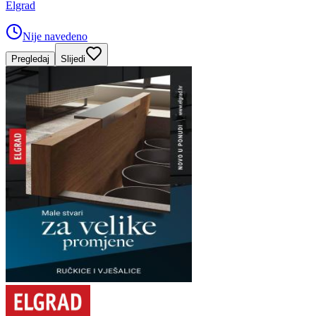
Elgrad
Nije navedeno
Pregledaj
Slijedi