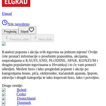
Elgrad
Nije navedeno
Pregledaj
Slijedi
Previous slide
Next slide
Katalozi popusta i akcija svih trgovina na jednom mjestu! Ovdje
ćete pronaći informacije o posebnim popustima, akcijama,
rasprodajama u KAUFLAND, PLODINE, SPAR, KONZUM i
drugim popularnim trgovinama u Hrvatskoj i to će vam pomoći
uštedjeti. Možete brzo i lako pregledati popuste i akcije po
kategorijama hrane, pića, elektronike, kućanskih aparata, ljepote,
zdravlja i drugih kategorija te tako kupovati brzo, lako i povoljno.
Druge zemlje:
België
Česko
Deutschland
Danmark