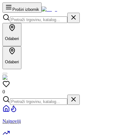
Proširi izbornik
Odaberi
Odaberi
0
Najnoviji