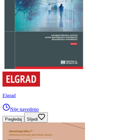
Elgrad
Nije navedeno
Pregledaj
Slijedi