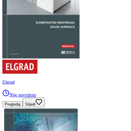
Elgrad
Nije navedeno
Pregledaj
Slijedi