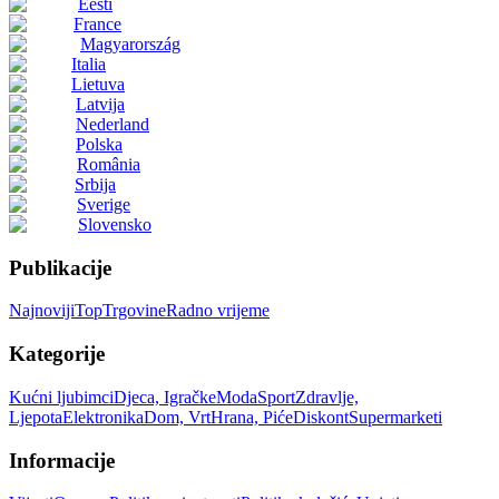
Eesti
France
Magyarország
Italia
Lietuva
Latvija
Nederland
Polska
România
Srbija
Sverige
Slovensko
Publikacije
Najnoviji
Top
Trgovine
Radno vrijeme
Kategorije
Kućni ljubimci
Djeca, Igračke
Moda
Sport
Zdravlje,
Ljepota
Elektronika
Dom, Vrt
Hrana, Piće
Diskont
Supermarketi
Informacije