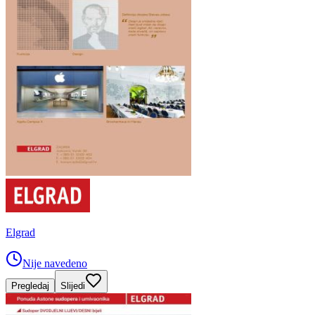
Elgrad
Nije navedeno
Pregledaj
Slijedi