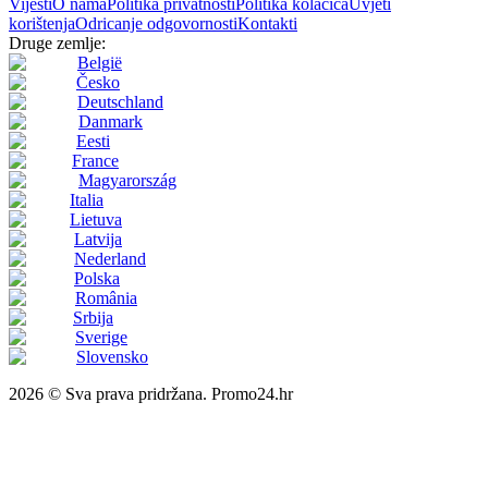
Vijesti
O nama
Politika privatnosti
Politika kolačića
Uvjeti
korištenja
Odricanje odgovornosti
Kontakti
Druge zemlje:
België
Česko
Deutschland
Danmark
Eesti
France
Magyarország
Italia
Lietuva
Latvija
Nederland
Polska
România
Srbija
Sverige
Slovensko
2026 © Sva prava pridržana. Promo24.hr