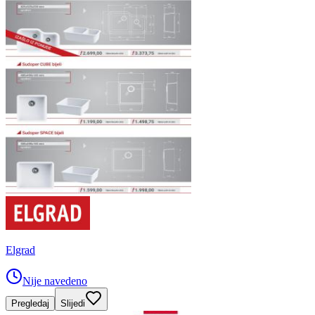
Elgrad
Nije navedeno
Pregledaj
Slijedi