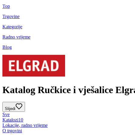
Top
Trgovine
Kategorije
Radno vrijeme
Blog
Katalog Ručkice i vješalice Elgr
Slijedi
Sve
Katalozi
10
Lokacije, radno vrijeme
O trgovini