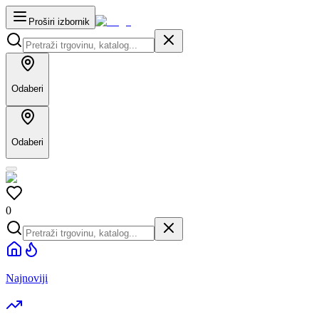
Proširi izbornik
Odaberi
Odaberi
0
Najnoviji