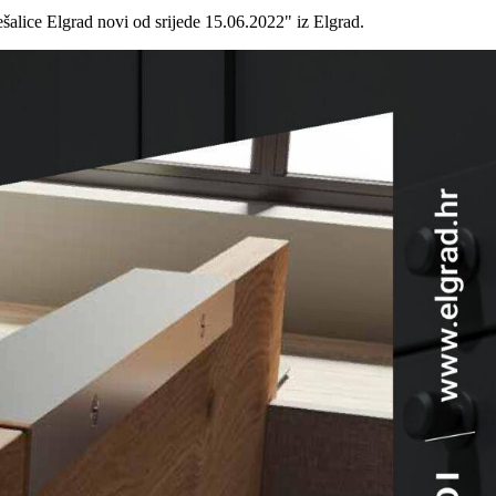
šalice Elgrad novi od srijede 15.06.2022" iz Elgrad.